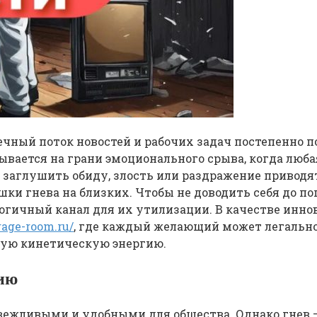
ечный поток новостей и рабочих задач постепенно 
ывается на грани эмоционального срыва, когда люба
 заглушить обиду, злость или раздражение приводят
ки гнева на близких. Чтобы не доводить себя до п
огичный канал для их утилизации. В качестве инно
/rage-room.ru/
, где каждый желающий может легально
тую кинетическую энергию.
сию
вежливыми и удобными для общества. Однако гнев — 