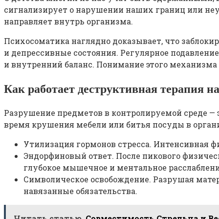
сигнализирует о нарушении наших границ или неу
направляет внутрь организма.
Психосоматика наглядно доказывает, что заблок
и депрессивные состояния. Регулярное подавлени
и внутренний баланс. Понимание этого механизма 
Как работает деструктивная терапия н
Разрушение предметов в контролируемой среде — э
время крушения мебели или битья посуды в орга
Утилизация гормонов стресса. Интенсивная ф
Эндорфиновый ответ. После пикового физичес
глубокое мышечное и ментальное расслаблени
Символическое освобождение. Разрушая матер
навязанные обязательства.
Читать статью
Совместимость Стрельца и Вес