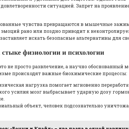
довлетворенности ситуацией. Запрет на проявление
ированные чувства превращаются в мышечные зажим
е эмоций рано или поздно приводит к неконтролиру
заставляет искать безопасные альтернативы для св
а стыке физиологии и психологии
то не просто развлечение, а научно обоснованный 
низме происходят важные биохимические процессы:
изическая нагрузка помогает мгновенно переработа
кого усилия мозг выбрасывает ударную дозу гормон
е.
иальный объект, человек подсознательно уничтожае
ов: «Бонни и Клайд» – два пазла в одной картинк