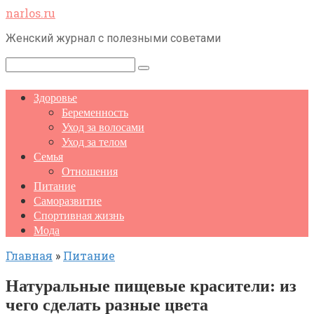
Перейти
narlos.ru
к
Женский журнал с полезными советами
контенту
Поиск:
Здоровье
Беременность
Уход за волосами
Уход за телом
Семья
Отношения
Питание
Саморазвитие
Спортивная жизнь
Мода
Главная
»
Питание
Натуральные пищевые красители: из
чего сделать разные цвета