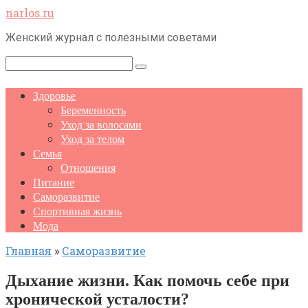
Перейти
narlos.ru
к
Женский журнал с полезными советами
контенту
Поиск:
Здоровье
Беременность
Уход за волосами
Уход за телом
Семья
Отношения
Питание
Саморазвитие
Спортивная жизнь
Мода
Главная
»
Саморазвитие
Дыхание жизни. Как помочь себе при
хронической усталости?