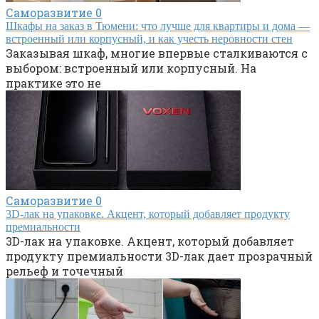
Саморазвитие
0
Шкафы на заказ в Тюмени: что лучше для квартиры и дома —
встроенный или корпусный, и как учесть неровности стен
Заказывая шкаф, многие впервые сталкиваются с
выбором: встроенный или корпусный. На
практике это не
Саморазвитие
0
3D-лак на упаковке. Акцент, который добавляет продукту
премиальности
3D-лак на упаковке. Акцент, который добавляет
продукту премиальности 3D-лак дает прозрачный
рельеф и точечный