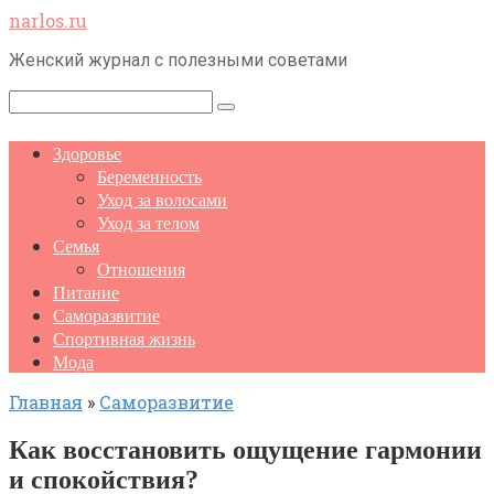
Перейти
narlos.ru
к
Женский журнал с полезными советами
контенту
Поиск:
Здоровье
Беременность
Уход за волосами
Уход за телом
Семья
Отношения
Питание
Саморазвитие
Спортивная жизнь
Мода
Главная
»
Саморазвитие
Как восстановить ощущение гармонии
и спокойствия?