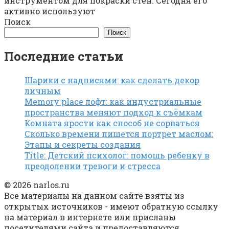
инструментом для покраски стен. Сегодня его
активно используют
Поиск
Поиск
Последние статьи
Шарики с надписями: как сделать декор
личным
Memory place лофт: как индустриальные
пространства меняют подход к съёмкам
Комната ярости как способ не сорваться
Сколько времени пишется портрет маслом:
Этапы и секреты создания
Title: Детский психолог: помощь ребенку в
преодолении тревоги и стресса
© 2026 narlos.ru
Все материалы на данном сайте взяты из
открытых источников - имеют обратную ссылку
на материал в интернете или присланы
посетителями сайта и предоставляются