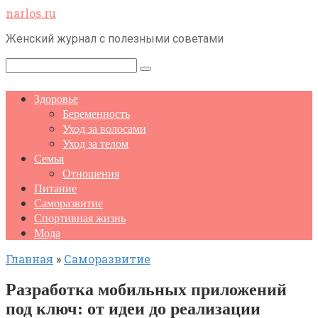
Перейти
narlos.ru
к
Женский журнал с полезными советами
контенту
Поиск:
Здоровье
Беременность
Уход за волосами
Уход за телом
Семья
Отношения
Питание
Саморазвитие
Спортивная жизнь
Мода
Главная
»
Саморазвитие
Разработка мобильных приложений
под ключ: от идеи до реализации