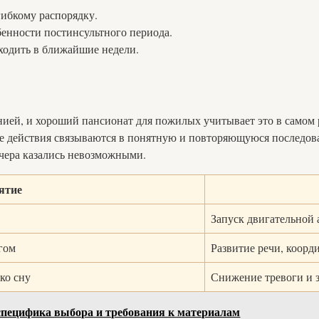
гибкому распорядку.
бенности постинсультного периода.
ходить в ближайшие недели.
ией, и хороший пансионат для пожилых учитывает это в самом ра
ые действия связываются в понятную и повторяющуюся последова
вчера казались невозможными.
ятие
Запуск двигательной 
гом
Развитие речи, коорд
ко сну
Снижение тревоги и 
 специфика выбора и требования к материалам