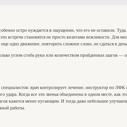
собенно остро нуждается в ощущении, что его не оставили. Туда
 эти встречи становятся не просто визитами вежливости. Для м
ще одно движение, повторить сложное слово, не сдаться в день,
только углом сгиба руки или количеством пройденных шагов — он
специалистов: врач контролирует лечение, инструктор по ЛФК с
го удара. Когда все эти звенья объединены в одном месте, как э
агов кажется менее пугающим. И тогда даже небольшое улучшени
жной работы.