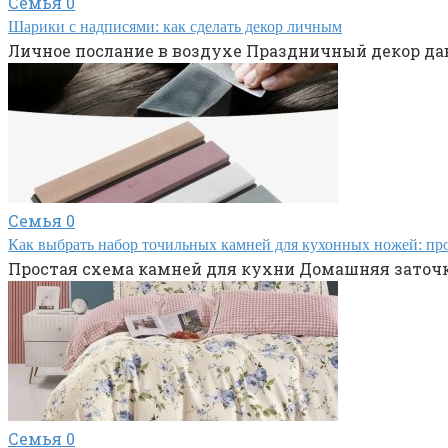
Семья
0
Шарики с надписями: как сделать декор личным
Личное послание в воздухе Праздничный декор дав
Семья
0
Как выбрать набор точильных камней для кухонных ножей: про
Простая схема камней для кухни Домашняя заточка
Семья
0