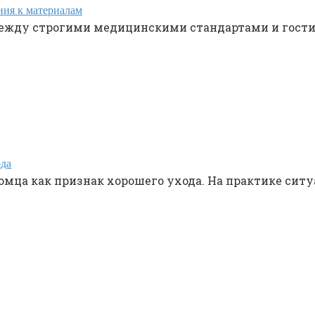
ния к материалам
между строгими медицинскими стандартами и гост
ода
ца как признак хорошего ухода. На практике ситуа