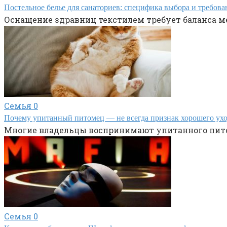
Постельное белье для санаториев: специфика выбора и требова
Оснащение здравниц текстилем требует баланса 
Семья
0
Почему упитанный питомец — не всегда признак хорошего ух
Многие владельцы воспринимают упитанного питом
Семья
0