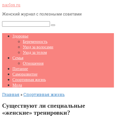
Перейти
narlos.ru
к
Женский журнал с полезными советами
контенту
Поиск:
Здоровье
Беременность
Уход за волосами
Уход за телом
Семья
Отношения
Питание
Саморазвитие
Спортивная жизнь
Мода
Главная
»
Спортивная жизнь
Существуют ли специальные
«женские» тренировки?