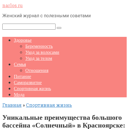
Перейти
narlos.ru
к
Женский журнал с полезными советами
контенту
Поиск:
Здоровье
Беременность
Уход за волосами
Уход за телом
Семья
Отношения
Питание
Саморазвитие
Спортивная жизнь
Мода
Главная
»
Спортивная жизнь
Уникальные преимущества большого
бассейна «Солнечный» в Красноярске: