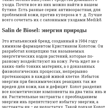
ухода. Почти все из них можно найти в нашем
бутике. Есть разные серии: антивозрастная, для
проблемной кожи, против купероза и т. д. Лучше
всего сочетать их с салонными уходами Medik8.
Salin de Biosel: энергия природы
Это итальянский бренд, созданный в 1984 году
химиком-фармацевтом Кристианом Колотом. Он
разработал концепцию так называемых
энергетических кодов растений, которые по-
разному воздействуют на кожу. Речь идет не о
каких-либо тонких материях, а о доказанных
физиологических процессах, непрерывно
протекающих в каждой живой клетке. Избыток
энергии при биохимических реакциях так же
вреден для кожи, как и дефицит. Колот разделил
все косметические компоненты на два типа: инь и
ян. Растительные экстракты с преобладанием
энергии инь препятствуют избытку энергии, а
экстракты ян – ее недостатку. Такой подход Колот