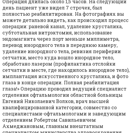
Операция длилась около 1,5 часов. На следующий
день пациент уже видел 7 строчек, был
полностью реабилитирован. На фотографиях вы
можете детально видеть, как происходил процесс
операции: раневой канал, удаление хрусталика,
субтотальная витрэктомия, использование
эндомагнита через порт меньше миллиметра,
перевод инородного тела в переднюю камеру,
удаление инородного тела, ревизия периферии
сетчатки, место куда вошло инородное тело,
обработано лазером (профилактика отслойки
сетчатки в месте, где находилось инородное тело),
имплантация искусственного хрусталика, и фото
глаза в конце операции. Полная реабилитация
глаза!» Операцию проводил ведущий специалист
отделения офтальмологии областной больницы
Евгений Николаевич Волков, врач высшей
квалифицированной категории, совместно со
специалистами-офтальмологами и заведующим
отделением Робертом Савильевичем
Ахмеджановым, главным внештатным
специалистом министерства здравоохранения