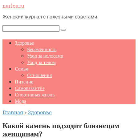
Перейти
narlos.ru
к
Женский журнал с полезными советами
контенту
Поиск:
Здоровье
Беременность
Уход за волосами
Уход за телом
Семья
Отношения
Питание
Саморазвитие
Спортивная жизнь
Мода
Главная
»
Здоровье
Какой камень подходит близнецам
женщинам?