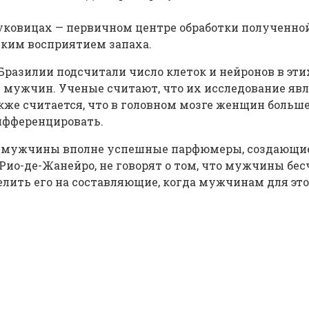
уковицах — первичном центре обработки полученной
ким восприятием запаха.
Бразилии подсчитали число клеток и нейронов в эти
м у мужчин. Ученые считают, что их исследование я
же считается, что в головном мозге женщин больш
дифференцировать.
ие мужчины вполне успешные парфюмеры, создающи
ио-де-Жанейро, не говорят о том, что мужчины бес
елить его на составляющие, когда мужчинам для эт