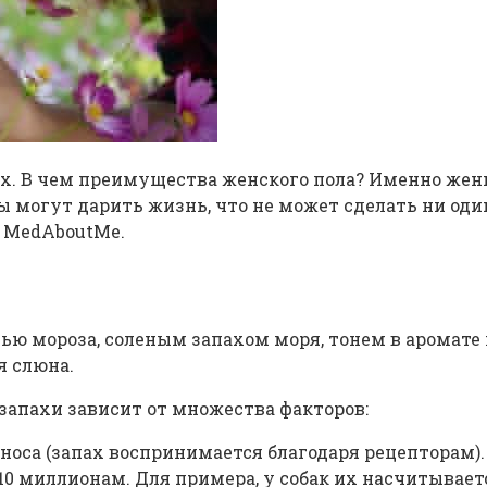
ах. В чем преимущества женского пола? Именно жен
 могут дарить жизнь, что не может сделать ни оди
т MedAboutMe.
ю мороза, соленым запахом моря, тонем в аромате ц
я слюна.
запахи зависит от множества факторов:
носа (запах воспринимается благодаря рецепторам). 
0 миллионам. Для примера, у собак их насчитываетс