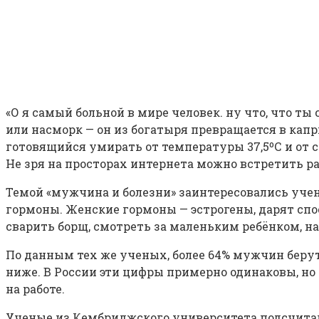
«О я самый больной в мире человек. ну что, что 
или насморк — он из богатыря превращается в кап
готовящийся умирать от температуры 37,5ºС и от 
Не зря на просторах интернета можно встретить 
Темой «мужчина и болезни» заинтересовались уче
гормоны. Женские гормоны — эстрогены, дарят спо
сварить борщ, смотреть за маленьким ребёнком, на
По данным тех же ученых, более 64% мужчин беру
ниже. В России эти цифры примерно одинаковы, но
на работе.
Ученые из Кембриджского университета подсчитали