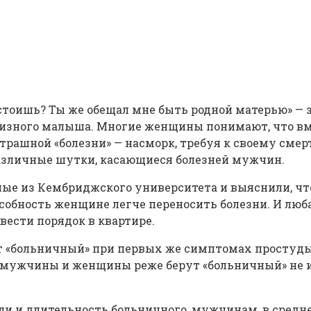
ты стоишь? Ты же обещал мне быть родной матерью» 
ризного малыша. Многие женщины понимают, что вм
страшной «болезни» — насморк, требуя к своему сме
различные шутки, касающиеся болезней мужчин.
ные из Кембриджского университета и выяснили, чт
собность женщине легче переносить болезни. И люб
вести порядок в квартире.
т «больничный» при первых же симптомах простуды,
 мужчины и женщины реже берут «больничный» не из
 и длительность больничного, мужчинам, в среднем