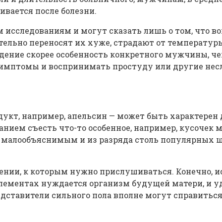
вается после болезни.
 исследованиям и могут сказать лишь о том, что во
ельно переносят их хуже, страдают от температуры
дение скорее особенность конкретного мужчины, ч
симптомы и воспринимать простуду или другие несл
укт, например, апельсин — может быть характерен 
ем съесть что-то особенное, например, кусочек м
 малообъяснимым и из разряда столь популярных шо
нии, к которым нужно прислушиваться. Конечно, ис
элементах нуждается организм будущей матери, и у
дставители сильного пола вполне могут справиться