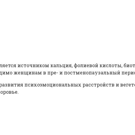
яется источником кальция, фолиевой кислоты, биотина
димо женщинам в пре- и постменопаузальный перио
 развития психоэмоциональных расстройств и веге
оровье.