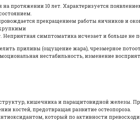
ся на протяжении 10 лет. Характеризуется появлени
состоянием.
Сопровождается прекращением работы яичников и ок
 хрупкими
т. Неприятная симптоматика исчезает и больше не п
лить приливы (ощущение жара), чрезмерное потоот
 эмоциональная нестабильность, изменение восприя
структур, кишечника и паращитовидной железы. Пр
нии костей, предотвращая развитие остеопороза.
нтиоксидантом, который по активности превосходи