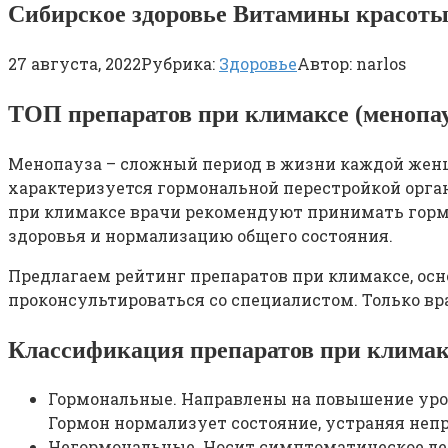
Сибирское здоровье Витамины красот
27 августа, 2022
Рубрика:
Здоровье
Автор:
narlos
ТОП препаратов при климаксе (менопау
Менопауза – сложный период в жизни каждой же
характеризуется гормональной перестройкой орга
при климаксе врачи рекомендуют принимать горм
здоровья и нормализацию общего состояния.
Предлагаем рейтинг препаратов при климаксе, ос
проконсультироваться со специалистом. Только в
Классификация препаратов при климак
Гормональные. Направлены на повышение уро
Гормон нормализует состояние, устраняя не
Негормональные. Носит симптоматическое леч