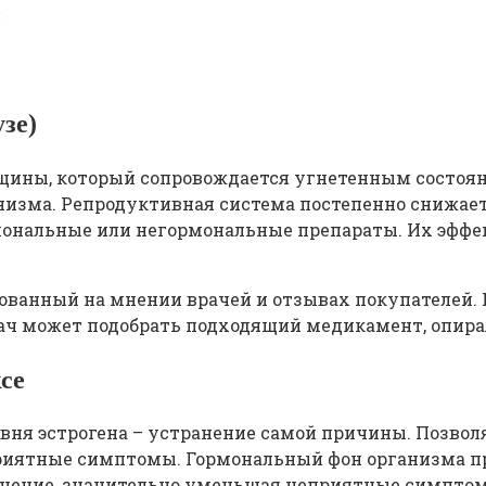
ы
зе)
нщины, который сопровождается угнетенным состо
низма. Репродуктивная система постепенно снижае
ональные или негормональные препараты. Их эффек
нованный на мнении врачей и отзывах покупателей.
рач может подобрать подходящий медикамент, опира
се
вня эстрогена – устранение самой причины. Позво
приятные симптомы. Гормональный фон организма п
ение, значительно уменьшая неприятные симптомы.