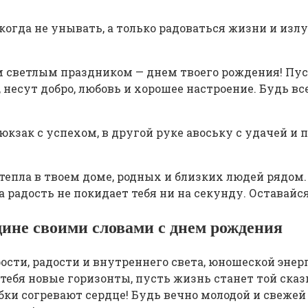
огда не унывать, а только радоваться жизни и излу
м светлым праздником — днем твоего рождения! Пус
 несут добро, любовь и хорошее настроение. Будь вс
юкзак с успехом, в другой руке авоську с удачей и
тепла в твоем доме, родных и близких людей рядом
а радость не покидает тебя ни на секунду. Оставай
ине своими словами с днем рождения
ти, радости и внутреннего света, юношеской энерг
ебя новые горизонты, пусть жизнь станет той сказк
ки согревают сердце! Будь вечно молодой и свежей 