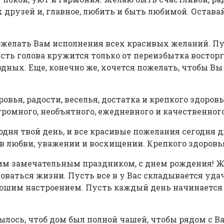
друзей и, главное, любить и быть любимой. Оставайс
ожелать Вам исполнения всех красивых желаний. Пу
ь голова кружится только от переизбытка восторга,
ных. Еще, конечно же, хочется пожелать, чтобы Вы
вья, радости, веселья, достатка и крепкого здоров
громного, необъятного, ежедневного и качественног
одня твой день, и все красивые пожелания сегодня д
в любви, уважении и восхищении. Крепкого здоровья
тим замечательным праздником, с днем рождения! Же
доваться жизни. Пусть все в у Вас складывается уд
ошим настроением. Пусть каждый день начинается т
ылось, чтоб дом был полной чашей, чтобы рядом с В