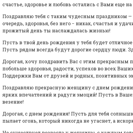
счастье, здоровье и любовь остались с Вами еще на
Поздравляю тебя с таким чудесным праздником — д
очередь, здоровья, без него − никак, счастья и уд
прожитый день ты наслаждалась жизнью!
Пусть в твой день рождения у тебя будет отличное
Пусть рядом всегда будут дорогие сердцу люди. Зд
Дорогая, хочу поздравить Вас с этим прекрасным 
побольше здоровья, радости, успехов во всех Ваши
Поддержки Вам от друзей и родных, позитивных э
Поздравляю прекрасную женщину с днем рождения! 
ярких впечатлений и радуги эмоций! Пусть в Ваше
везение!
Дорогая, с днем рождения! Пусть для тебя солныш
пылает огонь, который никогда не угаснет, а искорка
Не существует возраста у женщины, с каждым годо