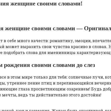
ения женщине своими словами!
ия женщине своими словами — Оригинал
т в себе много качеств: романтику, эмоции, впечат
дый может выразить свои чувства красиво в словах
 подобрать слова для именинницы характеризующие
 рождения своими словами до слез
все в этом мире только для тебя: солнечные лучи, к
ы, утреннее пение птиц и переливающийся вечерний
ияющие глаза просветляющим озарением! Будь добра 
 мечты, ведь ты действительно этого достойна!
т покой, уют и гармония. Желаю быть счастливой, р