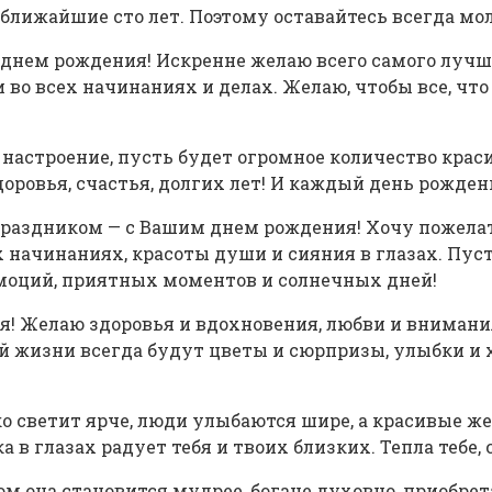
 ближайшие сто лет. Поэтому оставайтесь всегда мол
нем рождения! Искренне желаю всего самого лучшег
ачи во всех начинаниях и делах. Желаю, чтобы все, ч
 настроение, пусть будет огромное количество крас
оровья, счастья, долгих лет! И каждый день рожден
праздником — с Вашим днем рождения! Хочу пожелат
х начинаниях, красоты души и сияния в глазах. Пуст
моций, приятных моментов и солнечных дней!
Желаю здоровья и вдохновения, любви и внимания, 
й жизни всегда будут цветы и сюрпризы, улыбки и х
ко светит ярче, люди улыбаются шире, а красивые ж
 в глазах радует тебя и твоих близких. Тепла тебе, с
м она становится мудрее, богаче духовно, приобре