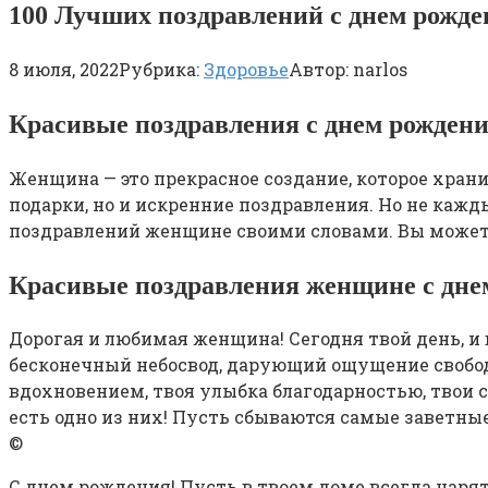
100 Лучших поздравлений с днем рожд
8 июля, 2022
Рубрика:
Здоровье
Автор:
narlos
Красивые поздравления с днем рожден
Женщина — это прекрасное создание, которое храни
подарки, но и искренние поздравления. Но не каж
поздравлений женщине своими словами. Вы можете
Красивые поздравления женщине с днем
Дорогая и любимая женщина! Сегодня твой день, и 
бесконечный небосвод, дарующий ощущение свобод
вдохновением, твоя улыбка благодарностью, твои с
есть одно из них! Пусть сбываются самые заветные
©
С днем рождения! Пусть в твоем доме всегда царя