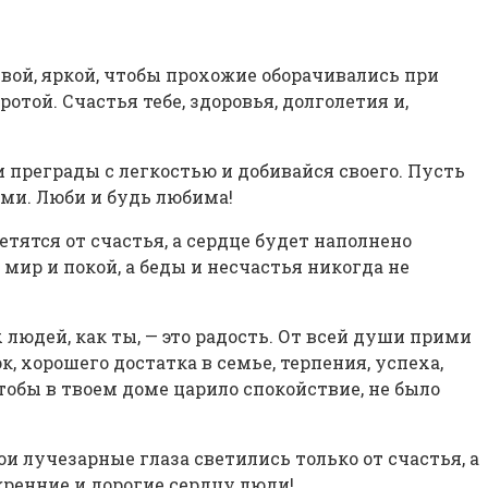
ивой, яркой, чтобы прохожие оборачивались при
отой. Счастья тебе, здоровья, долголетия и,
и преграды с легкостью и добивайся своего. Пусть
ами. Люби и будь любима!
етятся от счастья, а сердце будет наполнено
мир и покой, а беды и несчастья никогда не
людей, как ты, — это радость. От всей души прими
, хорошего достатка в семье, терпения, успеха,
бы в твоем доме царило спокойствие, не было
и лучезарные глаза светились только от счастья, а
кренние и дорогие сердцу люди!