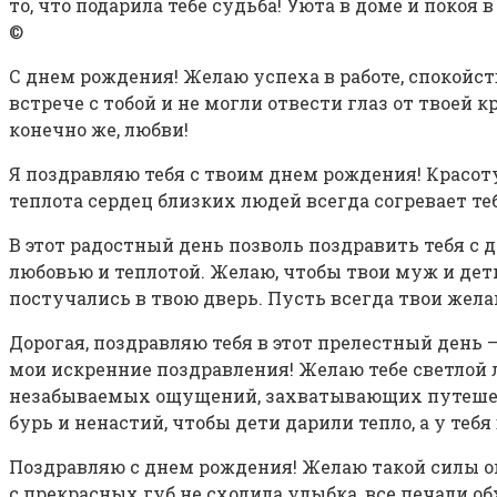
то, что подарила тебе судьба! Уюта в доме и покоя в
©
С днем рождения! Желаю успеха в работе, спокойст
встрече с тобой и не могли отвести глаз от твоей к
конечно же, любви!
Я поздравляю тебя с твоим днем рождения! Красоту
теплота сердец близких людей всегда согревает те
В этот радостный день позволь поздравить тебя с д
любовью и теплотой. Желаю, чтобы твои муж и дети 
постучались в твою дверь. Пусть всегда твои жел
Дорогая, поздравляю тебя в этот прелестный день 
мои искренние поздравления! Желаю тебе светлой лю
незабываемых ощущений, захватывающих путешеств
бурь и ненастий, чтобы дети дарили тепло, а у тебя 
Поздравляю с днем рождения! Желаю такой силы опт
с прекрасных губ не сходила улыбка, все печали о