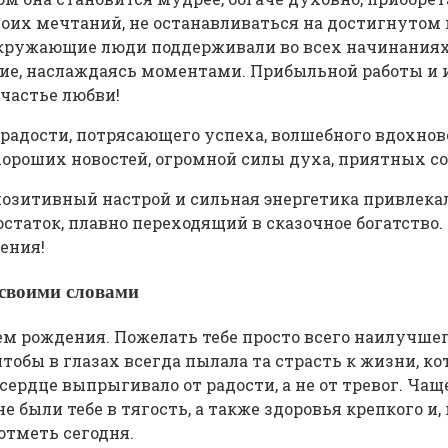
оих мечтаний, не останавливаться на достигнутом 
окружающие люди поддерживали во всех начинаниях
вие, наслаждаясь моментами. Прибыльной работы и
частье любви!
адости, потрясающего успеха, волшебного вдохнов
ороших новостей, огромной силы духа, приятных с
озитивный настрой и сильная энергетика привлекал
таток, плавно переходящий в сказочное богатство. Н
ения!
своими словами
ем рождения. Пожелать тебе просто всего наилучшег
 чтобы в глазах всегда пылала та страсть к жизни,
 сердце выпрыгивало от радости, а не от тревог. Чащ
е были тебе в тягость, а также здоровья крепкого и,
отметь сегодня.