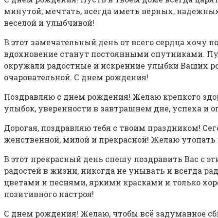
минутой, мечтать, всегда иметь верных, надежных 
веселой и улыбчивой!
В этот замечательный день от всего сердца хочу п
вдохновение станут постоянными спутниками. Пуст
окружали радостные и искренние улыбки Ваших род
очаровательной. С днем рождения!
Поздравляю с днем рождения! Желаю крепкого здоро
улыбок, уверенности в завтрашнем дне, успеха и о
Дорогая, поздравляю тебя с твоим праздником! Сег
женственной, милой и прекрасной! Желаю утопать 
В этот прекрасный день спешу поздравить Вас с э
радостей в жизни, никогда не унывать и всегда ра
цветами и песнями, яркими красками и только хор
позитивного настроя!
С днем рождения! Желаю, чтобы всё задуманное сб