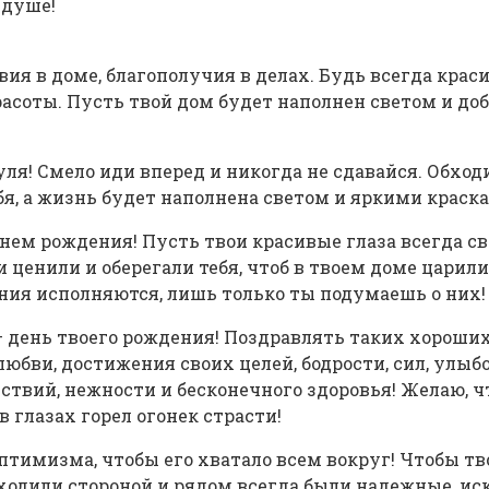
 душе!
вия в доме, благополучия в делах. Будь всегда крас
расоты. Пусть твой дом будет наполнен светом и добр
ля! Смело иди вперед и никогда не сдавайся. Обход
бя, а жизнь будет наполнена светом и яркими краск
нем рождения! Пусть твои красивые глаза всегда св
ценили и оберегали тебя, чтоб в твоем доме царили 
ания исполняются, лишь только ты подумаешь о них!
— день твоего рождения! Поздравлять таких хороших 
бви, достижения своих целей, бодрости, сил, улыбок
ий, нежности и бесконечного здоровья! Желаю, что
в глазах горел огонек страсти!
имизма, чтобы его хватало всем вокруг! Чтобы тво
бходили стороной и рядом всегда были надежные, ис