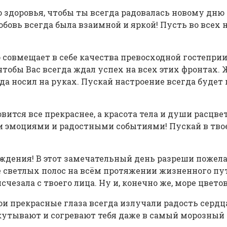
 здоровья, чтобы ты всегда радовалась новому дню 
овь всегда была взаимной и яркой! Пусть во всех н
совмещает в себе качества превосходной гостепри
тобы Вас всегда ждал успех на всех этих фронтах. Ж
а носил на руках. Пускай настроение всегда будет п
ится все прекраснее, а красота тела и души расцвет
моциями и радостными событиями! Пускай в твоей с
ождения! В этот замечательный день разреши пожела
е светлых полос на всём протяжении жизненного пу
чезала с твоего лица. Ну и, конечно же, море цветов
ои прекрасные глаза всегда излучали радость сердца
окутывают и согревают тебя даже в самый морозный