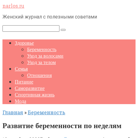
Перейти
narlos.ru
к
Женский журнал с полезными советами
контенту
Поиск:
Здоровье
Беременность
Уход за волосами
Уход за телом
Семья
Отношения
Питание
Саморазвитие
Спортивная жизнь
Мода
Главная
»
Беременность
Развитие беременности по неделям