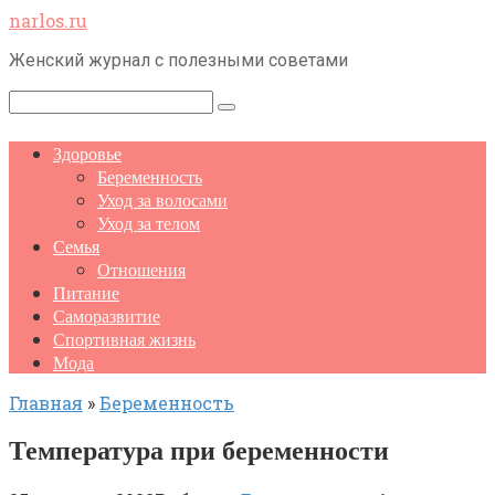
Перейти
narlos.ru
к
Женский журнал с полезными советами
контенту
Поиск:
Здоровье
Беременность
Уход за волосами
Уход за телом
Семья
Отношения
Питание
Саморазвитие
Спортивная жизнь
Мода
Главная
»
Беременность
Температура при беременности