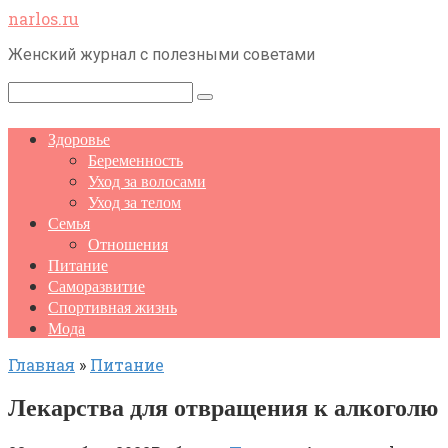
Перейти
narlos.ru
к
Женский журнал с полезными советами
контенту
Поиск:
Здоровье
Беременность
Уход за волосами
Уход за телом
Семья
Отношения
Питание
Саморазвитие
Спортивная жизнь
Мода
Главная
»
Питание
Лекарства для отвращения к алкоголю