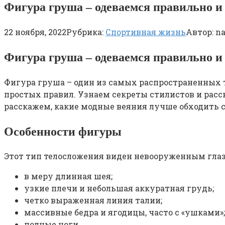
Фигура груша – одеваемся правильно и
22 ноября, 2022
Рубрика:
Спортивная жизнь
Автор:
na
Фигура груша – одеваемся правильно и
Фигура груша – один из самых распространенных т
простых правил. Узнаем секреты стилистов и расс
расскажем, какие модные веяния лучше обходить с
Особенности фигуры
Этот тип телосложения виден невооруженным глазо
в меру длинная шея;
узкие плечи и небольшая аккуратная грудь;
четко выраженная линия талии;
массивные бедра и ягодицы, часто с «ушками»;
полные ноги.