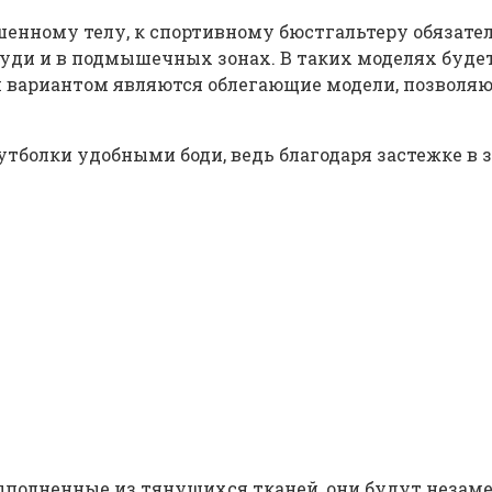
ршенному телу, к спортивному бюстгальтеру обязате
уди и в подмышечных зонах. В таких моделях буде
м вариантом являются облегающие модели, позволя
олки удобными боди, ведь благодаря застежке в зо
Выполненные из тянущихся тканей, они будут незаме