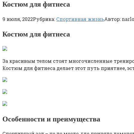
Костюм для фитнеса
9 июля, 2022
Рубрика:
Спортивная жизнь
Автор:
narl
Костюм для фитнеса
За красивым телом стоят многочисленные трениров
Костюм для фитнеса делает этот путь приятнее, эс
Особенности и преимущества
Спортивный зал – не то место, где принято демонс