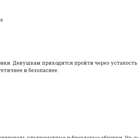
os
ки. Девушкам приходится пройти через усталость и
тетичнее и безопаснее.
трировать ультрамодные и брендовые обновки. Но, с