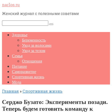
Перейти
narlos.ru
к
Женский журнал с полезными советами
контенту
Поиск:
Здоровье
Беременность
Уход за волосами
Уход за телом
Семья
Отношения
Питание
Саморазвитие
Спортивная жизнь
Мода
Главная
»
Спортивная жизнь
Серджо Бузато: Эксперименты позади.
Теперь будем готовить команду к