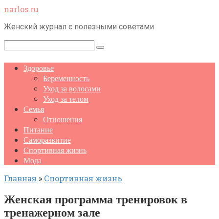
Перейти
narlos.ru
к
Женский журнал с полезными советами
контенту
Поиск:
Здоровье
Беременность
Уход за волосами
Уход за телом
Семья
Отношения
Питание
Саморазвитие
Спортивная жизнь
Мода
Главная
»
Спортивная жизнь
Женская программа тренировок в
тренажерном зале