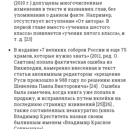
(2010 г.) допущены многочисленные
изменения в тексте и названиях глав, без
упоминания о данном факте. Например,
отсутствует вступление «От автора». В
первой главе вместо «ученика шестого
класса» появляется «ученик пятого класса», и
т. д. [23]
В издание «7 великих соборов России и еще 75
храмов, которые нужно знать» (2011, ред. О.
Саитова) попала фактическая ошибка из
Википедии, намеренно внесенная в текст
статьи анонимным редактором: «крещение
Руси произошло в 988 году по решению князя
Шевелёва Павла Викторовича» [24] . Ошибка
была замечена, когда книга уже попала в
продажу, и исправлялась путем вклейки на
последнюю страницу извинений [25][26] ,
также составленных неаккуратно (князь
Владимир Креститель назван своим
былинным именем «Владимир Красное
Солнышко»).