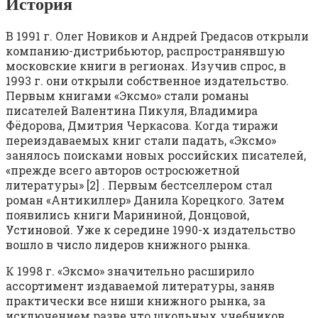
История
В 1991 г. Олег Новиков и Андрей Гредасов открыли
компанию-дистрибьютор, распространявшую
московские книги в регионах. Изучив спрос, в
1993 г. они открыли собственное издательство.
Первым книгами «Эксмо» стали романы
писателей Валентина Пикуля, Владимира
Фёдорова, Дмитрия Черкасова. Когда тиражи
переиздаваемых книг стали падать, «Эксмо»
занялось поисками новых российских писателей,
«прежде всего авторов остросюжетной
литературы» [2] . Первым бестселлером стал
роман «Антикиллер» Данила Корецкого. Затем
появились книги Марининой, Донцовой,
Устиновой. Уже к середине 1990-х издательство
вошло в число лидеров книжного рынка.
К 1998 г. «Эксмо» значительно расширило
ассортимент издаваемой литературы, заняв
практически все ниши книжного рынка, за
исключением разве что школьных учебников.