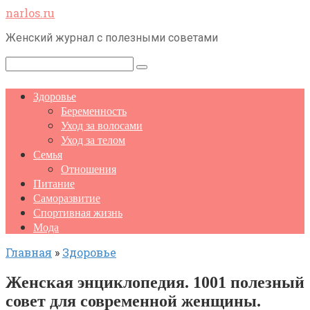
Перейти
narlos.ru
к
Женский журнал с полезными советами
контенту
Поиск:
Здоровье
Беременность
Уход за волосами
Уход за телом
Семья
Отношения
Питание
Саморазвитие
Спортивная жизнь
Мода
Главная
»
Здоровье
Женская энциклопедия. 1001 полезный
совет для современной женщины.