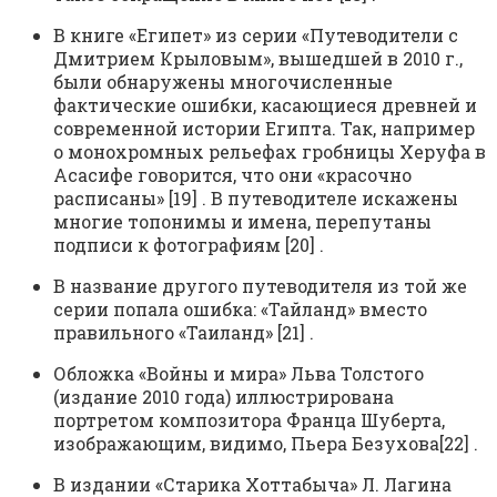
В книге «Египет» из серии «Путеводители с
Дмитрием Крыловым», вышедшей в 2010 г.,
были обнаружены многочисленные
фактические ошибки, касающиеся древней и
современной истории Египта. Так, например
о монохромных рельефах гробницы Херуфа в
Асасифе говорится, что они «красочно
расписаны» [19] . В путеводителе искажены
многие топонимы и имена, перепутаны
подписи к фотографиям [20] .
В название другого путеводителя из той же
серии попала ошибка: «Тайланд» вместо
правильного «Таиланд» [21] .
Обложка «Войны и мира» Льва Толстого
(издание 2010 года) иллюстрирована
портретом композитора Франца Шуберта,
изображающим, видимо, Пьера Безухова[22] .
В издании «Старика Хоттабыча» Л. Лагина