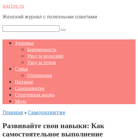
Перейти
narlos.ru
к
Женский журнал с полезными советами
контенту
Поиск:
Здоровье
Беременность
Уход за волосами
Уход за телом
Семья
Отношения
Питание
Саморазвитие
Спортивная жизнь
Мода
Главная
»
Саморазвитие
Развивайте свои навыки: Как
самостоятельное выполнение