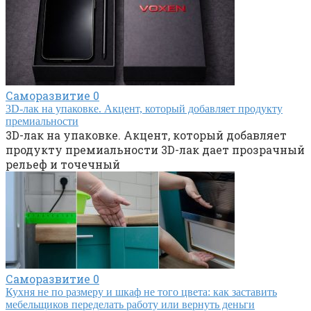
Саморазвитие
0
3D-лак на упаковке. Акцент, который добавляет продукту
премиальности
3D-лак на упаковке. Акцент, который добавляет
продукту премиальности 3D-лак дает прозрачный
рельеф и точечный
Саморазвитие
0
Кухня не по размеру и шкаф не того цвета: как заставить
мебельщиков переделать работу или вернуть деньги